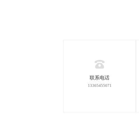
联系电话
13365455071