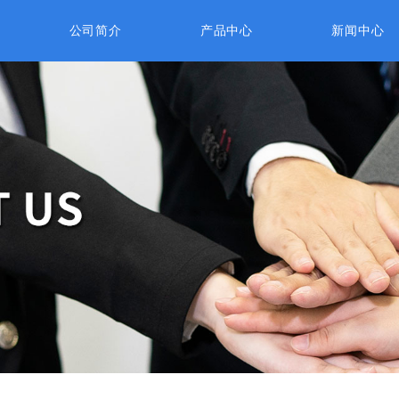
公司简介
产品中心
新闻中心