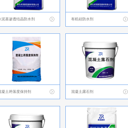
水泥基渗透结晶防水剂
有机硅防水剂
混凝土坍落度保持剂
混凝土露石剂