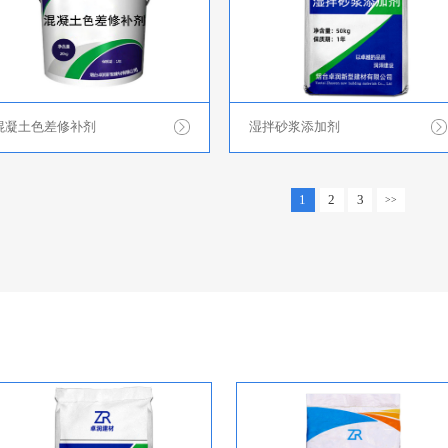
混凝土色差修补剂
湿拌砂浆添加剂
1
2
3