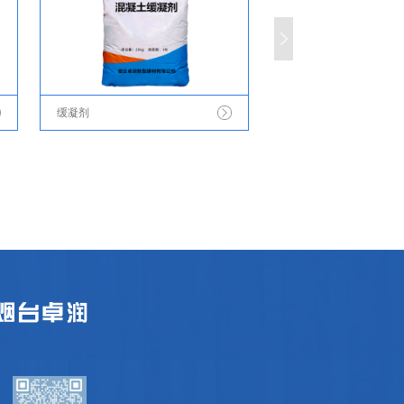
缓凝剂
混凝土坍落度保持剂