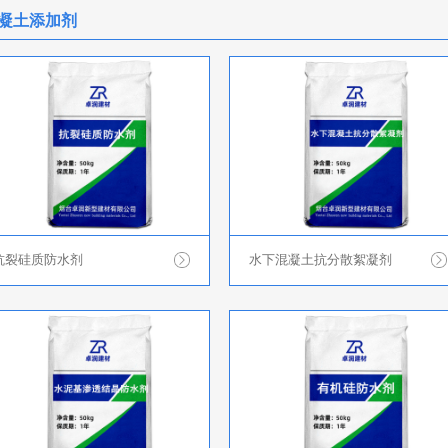
凝土添加剂
抗裂硅质防水剂
水下混凝土抗分散絮凝剂