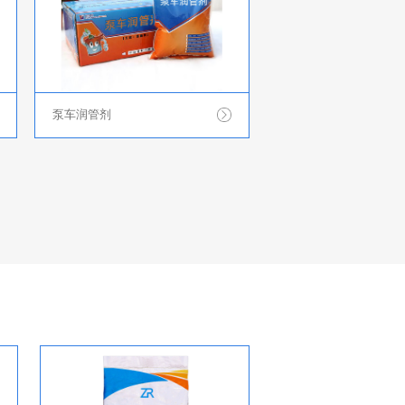
泵车润管剂